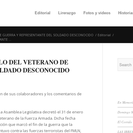
Editorial
Lirerazgo
Fotos y videos
Histori
E GUERRA Y REPRESENTANTE DEL SOLDADO DESCONOCIDO
/
Editorial
/
TE ...
LO DEL VETERANO DE
OLDADO DESCONOCIDO
RECE
ón de sus colaboradores y los comentarios de
En Memoria
a Asamblea Legislativa decretó el 31 de enero
Domingo Mo
eterano de la Fuerza Armada. Dicha fecha
El Corrido
ación que marcó el fin de la guerra que la
uvo contra las fuerzas terroristas del FMLN,
LAS IRRE