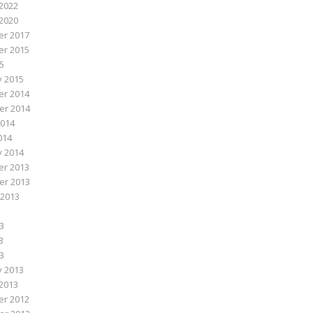
2022
2020
r 2017
r 2015
5
y 2015
r 2014
r 2014
2014
014
y 2014
r 2013
r 2013
 2013
3
3
13
y 2013
2013
r 2012