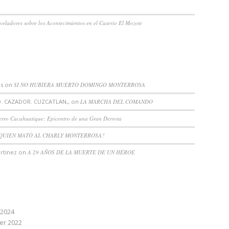
veladores sobre los Acontecimientos en el Caserio El Mozote
NT COMMENTS
es
on
SI NO HUBIERA MUERTO DOMINGO MONTERROSA
 CAZADOR. CUZCATLAN,,
on
LA MARCHA DEL COMANDO
erro Cacahuatique: Epicentro de una Gran Derrota
QUIEN MATÓ AL CHARLY MONTERROSA?
rtinez
on
A 29 AÑOS DE LA MUERTE DE UN HÉROE
IVES
 2024
r 2022