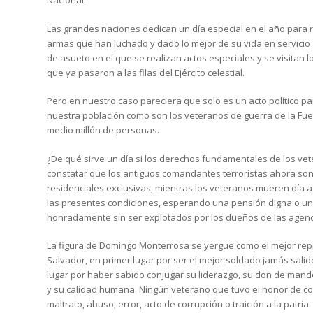
Nacional.
Las grandes naciones dedican un día especial en el año para 
armas que han luchado y dado lo mejor de su vida en servicio a 
de asueto en el que se realizan actos especiales y se visita
que ya pasaron a las filas del Ejército celestial.
Pero en nuestro caso pareciera que solo es un acto político p
nuestra población como son los veteranos de guerra de la Fue
medio millón de personas.
¿De qué sirve un día si los derechos fundamentales de los ve
constatar que los antiguos comandantes terroristas ahora so
residenciales exclusivas, mientras los veteranos mueren día a
las presentes condiciones, esperando una pensión digna o un
honradamente sin ser explotados por los dueños de las agenc
La figura de Domingo Monterrosa se yergue como el mejor rep
Salvador, en primer lugar por ser el mejor soldado jamás sal
lugar por haber sabido conjugar su liderazgo, su don de mando
y su calidad humana. Ningún veterano que tuvo el honor de co
maltrato, abuso, error, acto de corrupción o traición a la patr