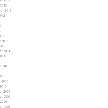
r 2012
 2012
er 2012
2012
2
12
012
y 2012
2012
r 2011
2011
 2010
0
010
y 2010
2010
r 2009
r 2009
 2009
r 2008