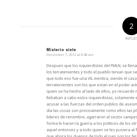
2
REPLIE
Misterio siete
December 7, 2012 at 8:48 am
says:
Despues que los isquierdistas del FMLN, se llena
los terratenientes y todo el pueblo tenian que s
que todo eso fue una VIL mentira, siendo el caso
terratenientes son los que estan en el poder act
quien se ha hecho al lado de ellos, yo recuerdo
llebaban a cabo estos isquierdistas, solamente era
acusar a las fuerzas del orden publico de asesin
dia las cosas son precisamente como ellos las 
lideres de renombre, agarraron al sector campesi
forma le hacen la guerra a los politicos de los ot
aquel entonces y a todo quien se les pusiera al fr
que ahora los duenos de todo el pais son los fe