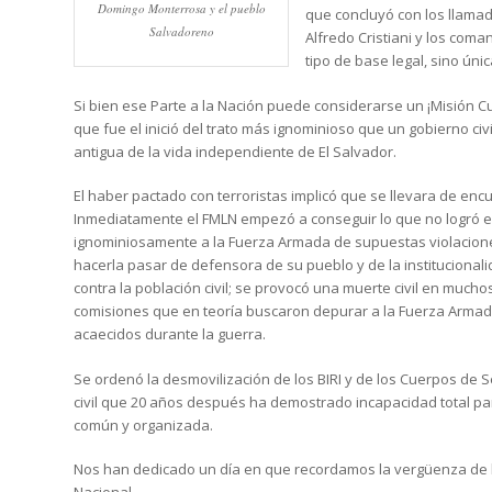
Domingo Monterrosa y el pueblo
que concluyó con los llama
Salvadoreno
Alfredo Cristiani y los com
tipo de base legal, sino úni
Si bien ese Parte a la Nación puede considerarse un ¡Misión Cu
que fue el inició del trato más ignominioso que un gobierno civ
antigua de la vida independiente de El Salvador.
El haber pactado con terroristas implicó que se llevara de encu
Inmediatamente el FMLN empezó a conseguir lo que no logró e
ignominiosamente a la Fuerza Armada de supuestas violacion
hacerla pasar de defensora de su pueblo y de la institucional
contra la población civil; se provocó una muerte civil en muchos
comisiones que en teoría buscaron depurar a la Fuerza Armad
acaecidos durante la guerra.
Se ordenó la desmovilización de los BIRI y de los Cuerpos de 
civil que 20 años después ha demostrado incapacidad total par
común y organizada.
Nos han dedicado un día en que recordamos la vergüenza de la