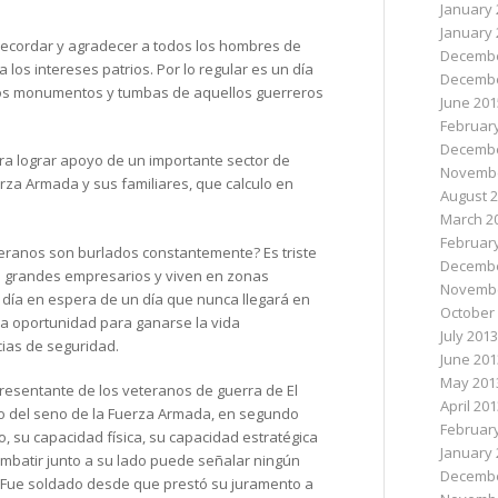
January 
January 
recordar y agradecer a todos los hombres de
Decembe
los intereses patrios. Por lo regular es un día
Decembe
n los monumentos y tumbas de aquellos guerreros
June 201
Februar
Decembe
ara lograr apoyo de un importante sector de
Novembe
rza Armada y sus familiares, que calculo en
August 
March 2
Februar
teranos son burlados constantemente? Es triste
Decembe
n grandes empresarios y viven en zonas
Novembe
 día en espera de un día que nunca llegará en
October
a oportunidad para ganarse la vida
July 2013
ias de seguridad.
June 201
May 201
resentante de los veteranos de guerra de El
April 20
ido del seno de la Fuerza Armada, en segundo
Februar
, su capacidad física, su capacidad estratégica
January 
mbatir junto a su lado puede señalar ningún
Decembe
ia. Fue soldado desde que prestó su juramento a