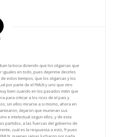
S
ban la boca diciendo que los oligarcas que
er iguales en todo, pues dejenme decirles
 de estos tiempos, que los oligarcas y los
ual por parte de el FMLN y uno que otro
 muy bien cuando en los pasados mitin que
 para criticar a los ricos de el pais y
os, sin ellos mirarse a si mismo, ahora en
plantearon, dejaron que murieran sus
no e intelectual segun ellos, y de esta
ros partidos, a las fuerzas del gobierno de
ente, cual es la respuesta a esto, !!! pues
l FMLN, quienes jamas lucharon por nada,