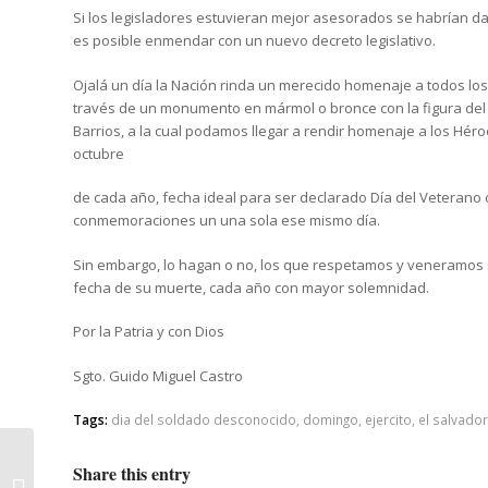
Si los legisladores estuvieran mejor asesorados se habrían d
es posible enmendar con un nuevo decreto legislativo.
Ojalá un día la Nación rinda un merecido homenaje a todos lo
través de un monumento en mármol o bronce con la figura del 
Barrios, a la cual podamos llegar a rendir homenaje a los Héroe
octubre
de cada año, fecha ideal para ser declarado Día del Veterano
conmemoraciones un una sola ese mismo día.
Sin embargo, lo hagan o no, los que respetamos y veneramo
fecha de su muerte, cada año con mayor solemnidad.
Por la Patria y con Dios
Sgto. Guido Miguel Castro
Tags:
dia del soldado desconocido
,
domingo
,
ejercito
,
el salvador
Tenemos la firme decisión, el
Share this entry
propósito, más que todo la