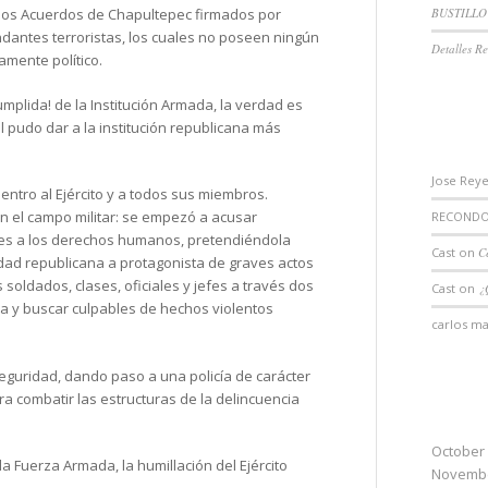
dos Acuerdos de Chapultepec firmados por
BUSTILLO
andantes terroristas, los cuales no poseen ningún
Detalles Re
camente político.
mplida! de la Institución Armada, la verdad es
il pudo dar a la institución republicana más
RECE
Jose Rey
entro al Ejército y a todos sus miembros.
n el campo militar: se empezó a acusar
RECONDO.
es a los derechos humanos, pretendiéndola
Cast
on
C
idad republicana a protagonista de graves actos
 soldados, clases, oficiales y jefes a través dos
Cast
on
¿
a y buscar culpables de hechos violentos
carlos ma
Seguridad, dando paso a una policía de carácter
a combatir las estructuras de la delincuencia
ARCH
October
 Fuerza Armada, la humillación del Ejército
Novembe