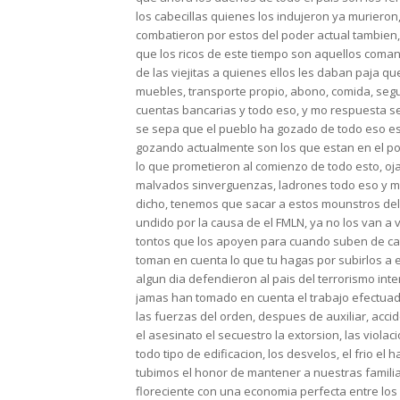
los cabecillas quienes los indujeron ya muriero
combatieron por estos del poder actual tambien,
que los ricos de este tiempo son aquellos coman
de las viejitas a quienes ellos les daban paja que
muebles, transporte propio, abono, comida, segu
cuentas bancarias y todo eso, y mo respuesta s
se sepa que el pueblo ha gozado de todo eso es
gozando actualmente son los que estan en el po
lo que prometieron al comienzo de todo esto, oj
malvados sinverguenzas, ladrones todo eso y ma
dicho, tenemos que sacar a estos mounstros del
undido por la causa de el FMLN, ya no los van a 
tontos que los apoyen para cuando suben de ca
toman en cuenta lo que tu hagas por subirlos a e
algun dia defendieron al pais del terrorismo inter
jamas han tomado en cuenta el trabajo efectuad
las fuerzas del orden, despues de auxiliar, accide
el asesinato el secuestro la extorsion, las violac
todo tipo de edificacion, los desvelos, el frio e
tubimos el honor de mantener a nuestras familia
floreciente con una economia perfecta entre lo