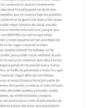
n, los campesinos quienes tontamente
 aqui esta lo bueno,pues se da el caso
dantillos que se crearon bajo los justanes
 al terminar la guerra les iban a dar casas,
ridad, mejor sistema de salud, estudio,
eria en donde esta todo eso, porque que
 una MENTIRA, los unicos que estan
der y ni tan siquiera se han acordado de
ala no les sigan creyendo a estos
s. pueblo querido ha trabajar se ha
 poder, para poder sacar adelante al pais
ver la cara ya lo sabemos que ellos buscan
tegoria jamas te reconocen mas y nunca
llos, el FLMN, ha pisoteado a todos los que
nacional, segun ellos asi son felices,
o en el area Urbana y Rural por parte de
ntes de trancito, erradicar el robo el hurto
iones del orden publico y privado, cuidar
l hambre, las enfermedades y todavia
s, les parece poco como el pais estubo de
s demas paises del area, una exportacion