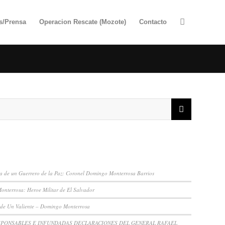
as/Prensa
Operacion Rescate (Mozote)
Contacto
NT POSTS
 de un Guerrero de la Paz: Coronel Domingo Monterrosa Barrios
nterrosa: Heroe Militar de El Salvador
 de Un Valiente – Domingo Monterrosa
SPONSABLES E INFUNDADAS DECLARACIONES DEL GENERAL RAFAEL