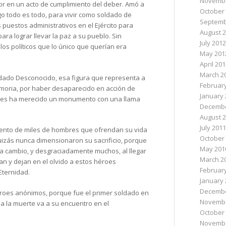
Novembe
or en un acto de cumplimiento del deber. Amó a
October
igo todo es todo, para vivir como soldado de
Septemb
 puestos administrativos en el Ejército para
August 
ara lograr llevar la paz a su pueblo. Sin
July 2012
os políticos que lo único que querían era
May 201
April 20
March 2
ldado Desconocido, esa figura que representa a
Februar
moria, por haber desaparecido en acción de
January 
ses ha merecido un monumento con una llama
Decembe
August 
July 2011
miento de miles de hombres que ofrendan su vida
October
quizás nunca dimensionaron su sacrificio, porque
May 201
 a cambio, y desgraciadamente muchos, al llegar
March 2
ran y dejan en el olvido a estos héroes
Februar
Eternidad.
January 
Decembe
roes anónimos, porque fue el primer soldado en
Novembe
 a la muerte va a su encuentro en el
October
Novembe