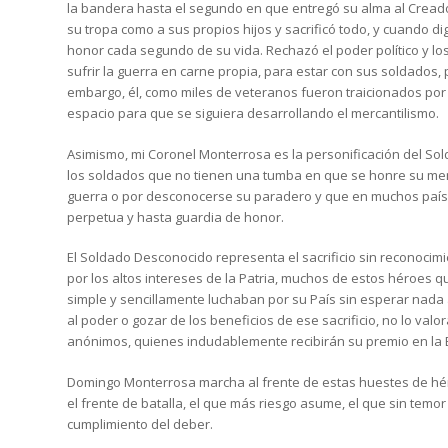
la bandera hasta el segundo en que entregó su alma al Cread
su tropa como a sus propios hijos y sacrificó todo, y cuando d
honor cada segundo de su vida. Rechazó el poder político y los
sufrir la guerra en carne propia, para estar con sus soldados, p
embargo, él, como miles de veteranos fueron traicionados por l
espacio para que se siguiera desarrollando el mercantilismo.
Asimismo, mi Coronel Monterrosa es la personificación del So
los soldados que no tienen una tumba en que se honre su me
guerra o por desconocerse su paradero y que en muchos paí
perpetua y hasta guardia de honor.
El Soldado Desconocido representa el sacrificio sin reconoci
por los altos intereses de la Patria, muchos de estos héroes 
simple y sencillamente luchaban por su País sin esperar nada
al poder o gozar de los beneficios de ese sacrificio, no lo valo
anónimos, quienes indudablemente recibirán su premio en la 
Domingo Monterrosa marcha al frente de estas huestes de hé
el frente de batalla, el que más riesgo asume, el que sin temor
cumplimiento del deber.