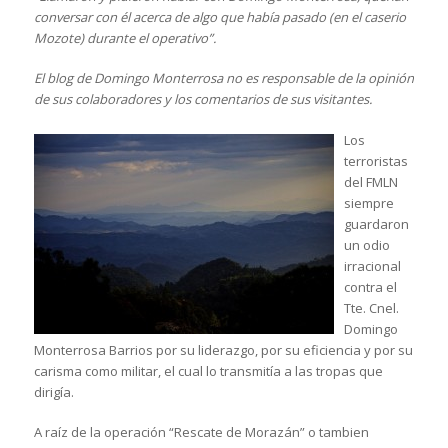
conversar con él acerca de algo que había pasado (en el caserio
Mozote) durante el operativo”.
El blog de Domingo Monterrosa no es responsable de la opinión
de sus colaboradores y los comentarios de sus visitantes.
Los
terroristas
del FMLN
siempre
guardaron
un odio
irracional
contra el
Tte. Cnel.
Domingo
Monterrosa Barrios por su liderazgo, por su eficiencia y por su
carisma como militar, el cual lo transmitía a las tropas que
dirigía.
A raíz de la operación “Rescate de Morazán” o tambien