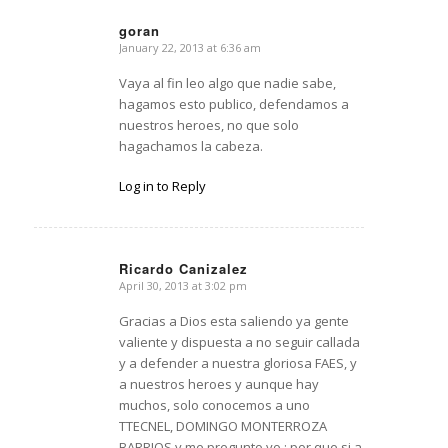
goran
January 22, 2013 at 6:36 am
says:
Vaya al fin leo algo que nadie sabe,
hagamos esto publico, defendamos a
nuestros heroes, no que solo
hagachamos la cabeza.
Log in to Reply
Ricardo Canizalez
April 30, 2013 at 3:02 pm
says:
Gracias a Dios esta saliendo ya gente
valiente y dispuesta a no seguir callada
y a defender a nuestra gloriosa FAES, y
a nuestros heroes y aunque hay
muchos, solo conocemos a uno
TTECNEL, DOMINGO MONTERROZA
BARRIOS y me pregunto yo : por que si a