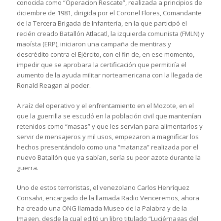
conocida como “Operacion Rescate”, realizada a principios de
diciembre de 1981, dirigida por el Coronel Flores, Comandante
de la Tercera Brigada de Infantería, en la que participó el
recién creado Batallón Atlacatl, la izquierda comunista (FMLN) y
maoísta (ERP), iniciaron una campaña de mentiras y
descrédito contra el Ejército, con el fin de, en ese momento,
impedir que se aprobara la certificación que permitiría el
aumento de la ayuda militar norteamericana con la llegada de
Ronald Reagan al poder.
A raíz del operativo y el enfrentamiento en el Mozote, en el
que la guerrilla se escudó en la población civil que mantenían
retenidos como “masas” y que les servían para alimentarlos y
servir de mensajeros y mil usos, empezaron a magnificar los
hechos presentándolo como una “matanza” realizada por el
nuevo Batallón que ya sabían, sería su peor azote durante la
guerra.
Uno de estos terroristas, el venezolano Carlos Henríquez
Consalvi, encargado de la llamada Radio Venceremos, ahora
ha creado una ONG llamada Museo de la Palabra y de la
Imagen, desde la cual editó un libro titulado “Luciérnagas del