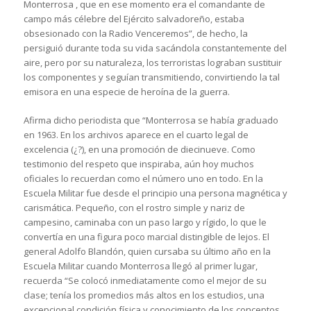
Monterrosa , que en ese momento era el comandante de
campo más célebre del Ejército salvadoreño, estaba
obsesionado con la Radio Venceremos”, de hecho, la
persiguió durante toda su vida sacándola constantemente del
aire, pero por su naturaleza, los terroristas lograban sustituir
los componentes y seguían transmitiendo, convirtiendo la tal
emisora en una especie de heroína de la guerra.
Afirma dicho periodista que “Monterrosa se había graduado
en 1963. En los archivos aparece en el cuarto legal de
excelencia (¿?), en una promoción de diecinueve. Como
testimonio del respeto que inspiraba, aún hoy muchos
oficiales lo recuerdan como el número uno en todo. En la
Escuela Militar fue desde el principio una persona magnética y
carismática. Pequeño, con el rostro simple y nariz de
campesino, caminaba con un paso largo y rígido, lo que le
convertía en una figura poco marcial distingible de lejos. El
general Adolfo Blandón, quien cursaba su último año en la
Escuela Militar cuando Monterrosa llegó al primer lugar,
recuerda “Se colocó inmediatamente como el mejor de su
clase; tenía los promedios más altos en los estudios, una
excepcional condición física y conocimiento de los conceptos