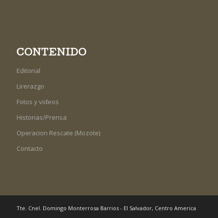
CONTENIDO
Editorial
Lirerazgo
Fotos y videos
Historias/Prensa
Operacion Rescate (Mozote)
Contacto
Tte. Cnel. Domingo Monterrosa Barrios - El Salvador, Centro America