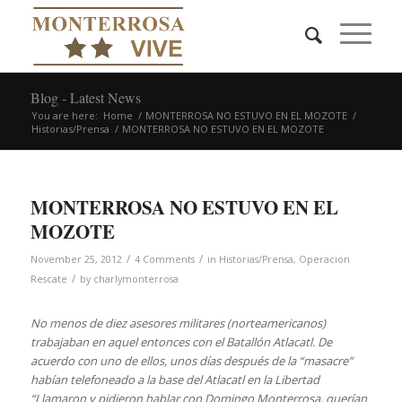
Blog - Latest News
You are here:
Home
/
MONTERROSA NO ESTUVO EN EL MOZOTE
/
Historias/Prensa
/
MONTERROSA NO ESTUVO EN EL MOZOTE
MONTERROSA NO ESTUVO EN EL
MOZOTE
/
/
November 25, 2012
4 Comments
in
Historias/Prensa
,
Operacion
/
Rescate
by
charlymonterrosa
No menos de diez asesores militares (norteamericanos)
trabajaban en aquel entonces con el Batallón Atlacatl. De
acuerdo con uno de ellos, unos días después de la “masacre”
habían telefoneado a la base del Atlacatl en la Libertad
“Llamaron y pidieron hablar con Domingo Monterrosa, querían