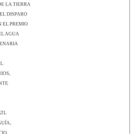
DE LA TIERRA
EL DISPARO
 EL PREMIO
EL AGUA
ENARIA
AL
IOS,
NTE
ATL
GUÍA,
CIO