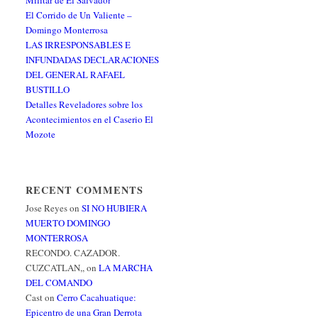
Militar de El Salvador
El Corrido de Un Valiente –
Domingo Monterrosa
LAS IRRESPONSABLES E
INFUNDADAS DECLARACIONES
DEL GENERAL RAFAEL
BUSTILLO
Detalles Reveladores sobre los
Acontecimientos en el Caserio El
Mozote
RECENT COMMENTS
Jose Reyes
on
SI NO HUBIERA
MUERTO DOMINGO
MONTERROSA
RECONDO. CAZADOR.
CUZCATLAN,,
on
LA MARCHA
DEL COMANDO
Cast
on
Cerro Cacahuatique:
Epicentro de una Gran Derrota