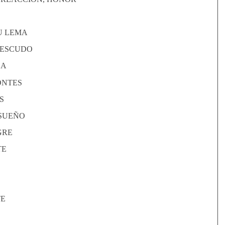
SU LEMA
U ESCUDO
GA
ONTES
S
 SUEÑO
GRE
TE
TE