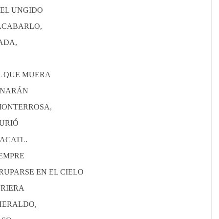
DEL UNGIDO
ACABARLO,
ADA,
L QUE MUERA
ENARÁN
MONTERROSA,
MURIÓ
ACATL.
IEMPRE
RUPARSE EN EL CIELO
URIERA
 HERALDO,