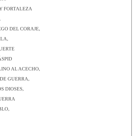
 Y FORTALEZA
,
EGO DEL CORAJE,
ILA,
UERTE
ÁSPID
LINO AL ACECHO,
DE GUERRA,
S DIOSES,
GUERRA
BLO,