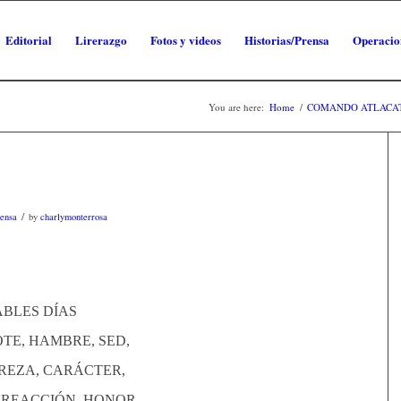
Editorial
Lirerazgo
Fotos y videos
Historias/Prensa
Operacio
You are here:
Home
/
COMANDO ATLACA
/
rensa
by
charlymonterrosa
BLES DÍAS
TE, HAMBRE, SED,
REZA, CARÁCTER,
, REACCIÓN, HONOR