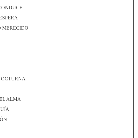
 CONDUCE
 ESPERA
O MERECIDO
NOCTURNA
DEL ALMA
GUÍA
IÓN