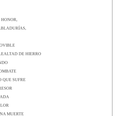
 HONOR,
ABLADURÍAS,
MOVIBLE
LEALTAD DE HIERRO
ANDO
COMBATE
 QUE SUFRE
RESOR
DADA
OLOR
ANA MUERTE