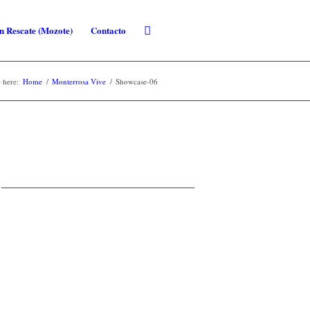
n Rescate (Mozote)
Contacto
 here:
Home
/
Monterrosa Vive
/
Showcase-06