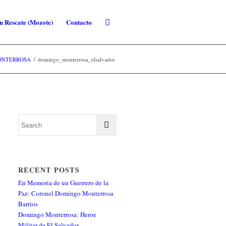
n Rescate (Mozote)
Contacto
ONTERROSA
/
domingo_monterrosa_elsalvador
RECENT POSTS
En Memoria de un Guerrero de la
Paz: Coronel Domingo Monterrosa
Barrios
Domingo Monterrosa: Heroe
Militar de El Salvador