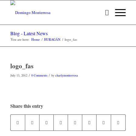
Blog - Latest News
You are here:
Home
/
HURAGÁN
/
logo_fas
logo_fas
/
/
July 13, 2012
0 Comments
by
charlymonterrosa
Share this entry