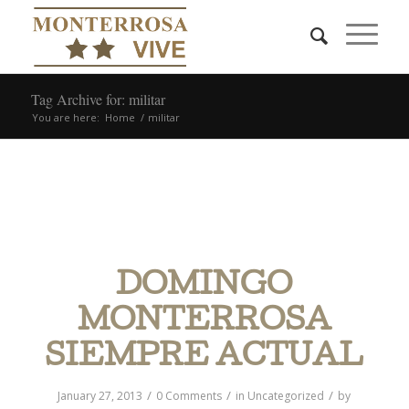
Tag Archive for: militar
You are here:
Home
/
militar
POSTS
DOMINGO
MONTERROSA
SIEMPRE ACTUAL
/
/
/
January 27, 2013
0 Comments
in
Uncategorized
by