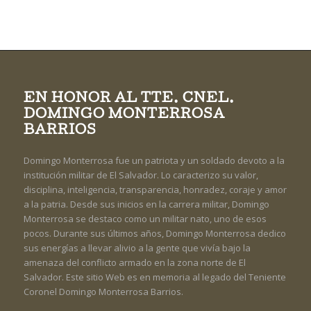
EN HONOR AL TTE. CNEL.
DOMINGO MONTERROSA
BARRIOS
Domingo Monterrosa fue un patriota y un soldado devoto a la
institución militar de El Salvador. Lo caracterizo su valor,
disciplina, inteligencia, transparencia, honradez, coraje y amor
a la patria. Desde sus inicios en la carrera militar, Domingo
Monterrosa se destaco como un militar nato, uno de esos
pocos. Durante sus últimos años, Domingo Monterrosa dedico
sus energías a llevar alivio a la gente que vivía bajo la
amenaza del conflicto armado en la zona norte de El
Salvador. Este sitio Web es en memoria al legado del Teniente
Coronel Domingo Monterrosa Barrios.