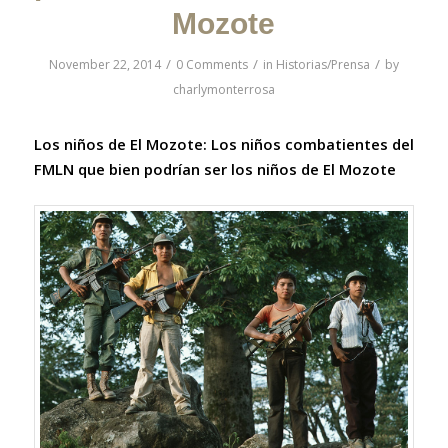
Mozote
/
/
/
November 22, 2014
0 Comments
in
Historias/Prensa
by
charlymonterrosa
Los niños de El Mozote: Los niños combatientes del
FMLN que bien podrían ser los niños de El Mozote