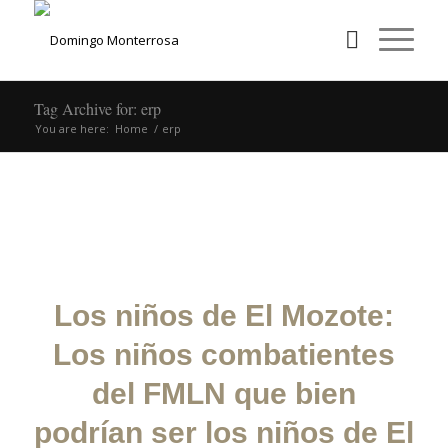
Tag Archive for: erp
You are here:
Home
/
erp
POSTS
Los niños de El Mozote:
Los niños combatientes
del FMLN que bien
podrían ser los niños de El