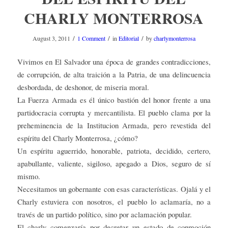
CHARLY MONTERROSA
/
/
/
August 3, 2011
1 Comment
in
Editorial
by
charlymonterrosa
Vivimos en El Salvador una época de grandes contradicciones,
de corrupción, de alta traición a la Patria, de una delincuencia
desbordada, de deshonor, de miseria moral.
La Fuerza Armada es él único bastión del honor frente a una
partidocracia corrupta y mercantilista. El pueblo clama por la
preheminencia de la Institucion Armada, pero revestida del
espíritu del Charly Monterrosa, ¿cómo?
Un espíritu aguerrido, honorable, patriota, decidido, certero,
apabullante, valiente, sigiloso, apegado a Dios, seguro de sí
mismo.
Necesitamos un gobernante con esas características. Ojalá y el
Charly estuviera con nosotros, el pueblo lo aclamaría, no a
través de un partido político, sino por aclamación popular.
El charly comenzaría por decretar un estado de conmoción