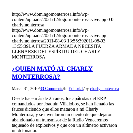
http://www.domingomonterrosa.info/wp-
content/uploads/2021/12/logo-monterrosa-vive.jpg
0
0
charlymonterrosa
http://www.domingomonterrosa.info/wp-
content/uploads/2021/12/logo-monterrosa-vive.jpg
charlymonterrosa
2011-08-03 13:55:39
2011-08-03
13:55:39
LA FUERZA ARMADA NECESITA
LLENARSE DEL ESPÍRITU DEL CHARLY
MONTERROSA
¿QUIEN MATÓ AL CHARLY
MONTERROSA?
/
/
/
March 31, 2010
33 Comments
in
Editorial
by
charlymonterrosa
Desde hace más de 25 años, los apátridas del ERP
comandados por Joaquín Villalobos, se han llenado las
fauces diciendo que ellos mataron a mi Charly
Monterrosa, y se inventaron un cuento de que dejaron
abandonado un transmisor de la Radio Venceremos
taqueado de explosivos y que con un altímetro activaron
un detonador.