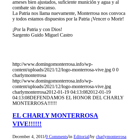
arneses bien ajustados, suficiente munición y agua y al
combate sin descanso.
La Patria nos llama nuevamente, Monterrosa nos convoca
y todos estamos dispuestos por la Patria ¡Vencer o Morir!
¡Por la Patria y con Dios!
Sargento Guido Miguel Castro
http://www.domingomonterrosa.info/wp-
content/uploads/2021/12/logo-monterrosa-vive.jpg
0
0
charlymonterrosa
http://www.domingomonterrosa.info/wp-
content/uploads/2021/12/logo-monterrosa-vive.jpg
charlymonterrosa
2012-01-19 04:13:08
2012-01-19
04:13:08
DEFENDAMOS EL HONOR DEL CHARLY
MONTERROSA!!!!!!
EL CHARLY MONTERROSA
VIVE!!!!!!
/
/
/
December 4, 2011
0 Comments
in
Editorial
by
charlymonterrosa