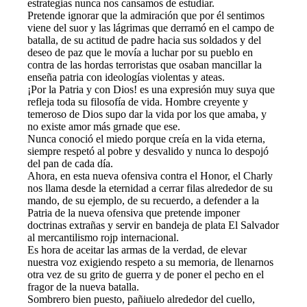
estrategias nunca nos cansamos de estudiar.
Pretende ignorar que la admiración que por él sentimos
viene del suor y las lágrimas que derramó en el campo de
batalla, de su actitud de padre hacia sus soldados y del
deseo de paz que le movía a luchar por su pueblo en
contra de las hordas terroristas que osaban mancillar la
enseña patria con ideologías violentas y ateas.
¡Por la Patria y con Dios! es una expresión muy suya que
refleja toda su filosofía de vida. Hombre creyente y
temeroso de Dios supo dar la vida por los que amaba, y
no existe amor más grnade que ese.
Nunca conoció el miedo porque creía en la vida eterna,
siempre respetó al pobre y desvalido y nunca lo despojó
del pan de cada día.
Ahora, en esta nueva ofensiva contra el Honor, el Charly
nos llama desde la eternidad a cerrar filas alrededor de su
mando, de su ejemplo, de su recuerdo, a defender a la
Patria de la nueva ofensiva que pretende imponer
doctrinas extrañas y servir en bandeja de plata El Salvador
al mercantilismo rojp internacional.
Es hora de aceitar las armas de la verdad, de elevar
nuestra voz exigiendo respeto a su memoria, de llenarnos
otra vez de su grito de guerra y de poner el pecho en el
fragor de la nueva batalla.
Sombrero bien puesto, pañiuelo alrededor del cuello,