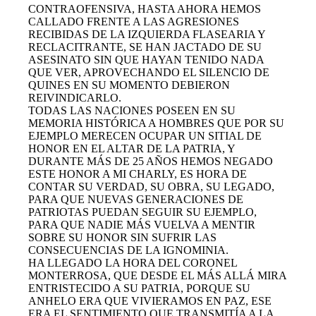
CONTRAOFENSIVA, HASTA AHORA HEMOS
CALLADO FRENTE A LAS AGRESIONES
RECIBIDAS DE LA IZQUIERDA FLASEARIA Y
RECLACITRANTE, SE HAN JACTADO DE SU
ASESINATO SIN QUE HAYAN TENIDO NADA
QUE VER, APROVECHANDO EL SILENCIO DE
QUINES EN SU MOMENTO DEBIERON
REIVINDICARLO.
TODAS LAS NACIONES POSEEN EN SU
MEMORIA HISTÓRICA A HOMBRES QUE POR SU
EJEMPLO MERECEN OCUPAR UN SITIAL DE
HONOR EN EL ALTAR DE LA PATRIA, Y
DURANTE MÁS DE 25 AÑOS HEMOS NEGADO
ESTE HONOR A MI CHARLY, ES HORA DE
CONTAR SU VERDAD, SU OBRA, SU LEGADO,
PARA QUE NUEVAS GENERACIONES DE
PATRIOTAS PUEDAN SEGUIR SU EJEMPLO,
PARA QUE NADIE MÁS VUELVA A MENTIR
SOBRE SU HONOR SIN SUFRIR LAS
CONSECUENCIAS DE LA IGNOMINIA.
HA LLEGADO LA HORA DEL CORONEL
MONTERROSA, QUE DESDE EL MÁS ALLÁ MIRA
ENTRISTECIDO A SU PATRIA, PORQUE SU
ANHELO ERA QUE VIVIERAMOS EN PAZ, ESE
ERA EL SENTIMIENTO QUE TRANSMITÍA A LA