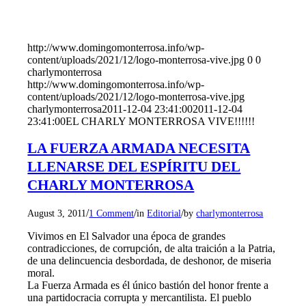
http://www.domingomonterrosa.info/wp-
content/uploads/2021/12/logo-monterrosa-vive.jpg
0
0
charlymonterrosa
http://www.domingomonterrosa.info/wp-
content/uploads/2021/12/logo-monterrosa-vive.jpg
charlymonterrosa
2011-12-04 23:41:00
2011-12-04
23:41:00
EL CHARLY MONTERROSA VIVE!!!!!!
LA FUERZA ARMADA NECESITA
LLENARSE DEL ESPÍRITU DEL
CHARLY MONTERROSA
/
/
/
August 3, 2011
1 Comment
in
Editorial
by
charlymonterrosa
Vivimos en El Salvador una época de grandes
contradicciones, de corrupción, de alta traición a la Patria,
de una delincuencia desbordada, de deshonor, de miseria
moral.
La Fuerza Armada es él único bastión del honor frente a
una partidocracia corrupta y mercantilista. El pueblo