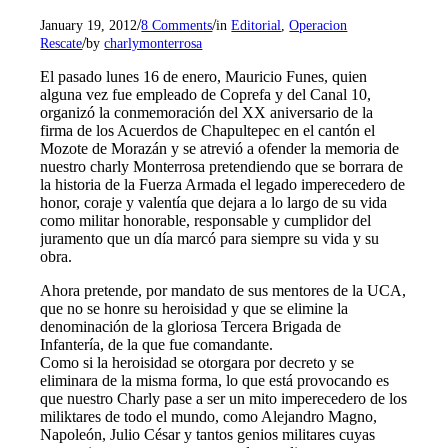
/
/
January 19, 2012
8 Comments
in
Editorial
,
Operacion
/
Rescate
by
charlymonterrosa
El pasado lunes 16 de enero, Mauricio Funes, quien
alguna vez fue empleado de Coprefa y del Canal 10,
organizó la conmemoración del XX aniversario de la
firma de los Acuerdos de Chapultepec en el cantón el
Mozote de Morazán y se atrevió a ofender la memoria de
nuestro charly Monterrosa pretendiendo que se borrara de
la historia de la Fuerza Armada el legado imperecedero de
honor, coraje y valentía que dejara a lo largo de su vida
como militar honorable, responsable y cumplidor del
juramento que un día marcó para siempre su vida y su
obra.
Ahora pretende, por mandato de sus mentores de la UCA,
que no se honre su heroisidad y que se elimine la
denominación de la gloriosa Tercera Brigada de
Infantería, de la que fue comandante.
Como si la heroisidad se otorgara por decreto y se
eliminara de la misma forma, lo que está provocando es
que nuestro Charly pase a ser un mito imperecedero de los
miliktares de todo el mundo, como Alejandro Magno,
Napoleón, Julio César y tantos genios militares cuyas