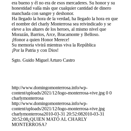
era bueno y él no era de esos mercaderes. Su honor y su
honestidad valía más que cualquier cantidad de dinero
manchada con sangre y deshonor.
Ha llegado la hora de la verdad, ha llegado la hora en que
el nombre del charly Monterrosa sea reivindicado y se
eleve a los altares de los heroes, al mismo nivel que
Morazán, Barrios, Arce, Bracamonte y Belloso.
¡Honor a quien Honor Merece!
Su memoria vivirá mientras viva la República
¡Por la Patria y con Dios!
Sgto. Guido Miguel Arturo Castro
http://www.domingomonterrosa.info/wp-
content/uploads/2021/12/logo-monterrosa-vive.jpg
0
0
charlymonterrosa
http://www.domingomonterrosa.info/wp-
content/uploads/2021/12/logo-monterrosa-vive.jpg
charlymonterrosa
2010-03-31 20:52:08
2010-03-31
20:52:08
¿QUIEN MATÓ AL CHARLY
MONTERROSA?