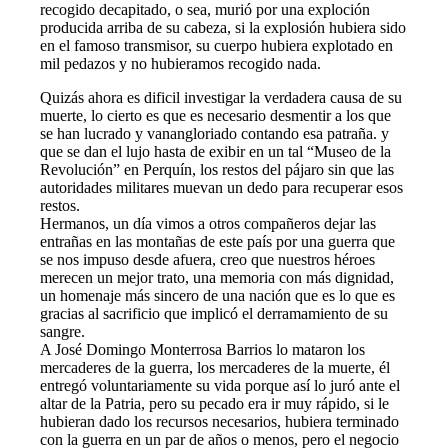
recogido decapitado, o sea, murió por una exploción
producida arriba de su cabeza, si la explosión hubiera sido
en el famoso transmisor, su cuerpo hubiera explotado en
mil pedazos y no hubieramos recogido nada.
Quizás ahora es dificil investigar la verdadera causa de su
muerte, lo cierto es que es necesario desmentir a los que
se han lucrado y vanangloriado contando esa patraña. y
que se dan el lujo hasta de exibir en un tal “Museo de la
Revolución” en Perquín, los restos del pájaro sin que las
autoridades militares muevan un dedo para recuperar esos
restos.
Hermanos, un día vimos a otros compañeros dejar las
entrañas en las montañas de este país por una guerra que
se nos impuso desde afuera, creo que nuestros héroes
merecen un mejor trato, una memoria con más dignidad,
un homenaje más sincero de una nación que es lo que es
gracias al sacrificio que implicó el derramamiento de su
sangre.
A José Domingo Monterrosa Barrios lo mataron los
mercaderes de la guerra, los mercaderes de la muerte, él
entregó voluntariamente su vida porque así lo juró ante el
altar de la Patria, pero su pecado era ir muy rápido, si le
hubieran dado los recursos necesarios, hubiera terminado
con la guerra en un par de años o menos, pero el negocio