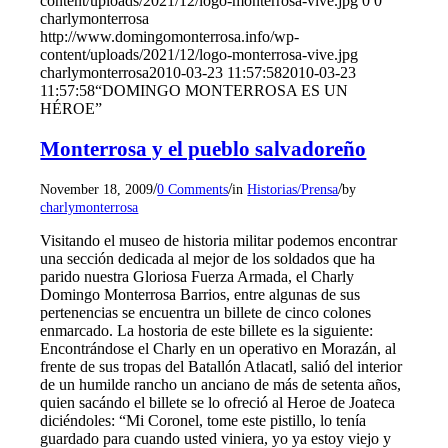
content/uploads/2021/12/logo-monterrosa-vive.jpg
0
0
charlymonterrosa
http://www.domingomonterrosa.info/wp-
content/uploads/2021/12/logo-monterrosa-vive.jpg
charlymonterrosa
2010-03-23 11:57:58
2010-03-23
11:57:58
“DOMINGO MONTERROSA ES UN
HÉROE”
Monterrosa y el pueblo salvadoreño
/
/
/
November 18, 2009
0 Comments
in
Historias/Prensa
by
charlymonterrosa
Visitando el museo de historia militar podemos encontrar
una sección dedicada al mejor de los soldados que ha
parido nuestra Gloriosa Fuerza Armada, el Charly
Domingo Monterrosa Barrios, entre algunas de sus
pertenencias se encuentra un billete de cinco colones
enmarcado. La hostoria de este billete es la siguiente:
Encontrándose el Charly en un operativo en Morazán, al
frente de sus tropas del Batallón Atlacatl, salió del interior
de un humilde rancho un anciano de más de setenta años,
quien sacándo el billete se lo ofreció al Heroe de Joateca
diciéndoles: “Mi Coronel, tome este pistillo, lo tenía
guardado para cuando usted viniera, yo ya estoy viejo y