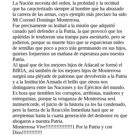
La Nación necesita del orden, la probidad y la rectitud
que ha caracterizado siempre al hombre que ha abrazado
la carrera de las armas, cuyo ejemplo más preclaro ha sido
Mi Coronel Domingo Monterrosa.
Fue precisamente su lealtad a la misión que adquirió
cunado juró defender a la Patria, la que provocó que los
apátridas le tendoeran una trampa para asesinarlo, pero se
jodieron, porque su muerte hizo que se esparcieran miles
de semillas que poco a poco irán germinando en sus hijos,
quienes forjaremos un mañana de esperanza para nuestra
Patria.
Al igual que de los mejores hijos de Atlacatl se formó el
BIRIA, así también de los mejores hijos de Monterrosa
surgirá una pléyade de patriotas que devolverán a la Patria
y a la Institución Armada el brillo que otrora nos
distinguiera entre las Naciones y los Ejércitos del mundo.
Es hora que tiemblen los corruptos, arribistas, traidores y
entreguistas, porque la venganza de Monterrosa será
inmisericorde, el juicio de la historia ya los ha condenado,
pero la fuerza de la Reacción Inmediata hará que se
arrepientan hasta la cuarta generación del deshonor en que
ahogaron a nuestra Patria.
Monterrosa Vive!!!!!!!!!!!!!!!!!1 Por la Patria y con
Dios!!!!!!!!!!!!!