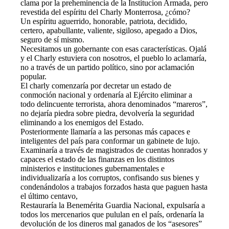
clama por la preheminencia de la Institucion Armada, pero
revestida del espíritu del Charly Monterrosa, ¿cómo?
Un espíritu aguerrido, honorable, patriota, decidido,
certero, apabullante, valiente, sigiloso, apegado a Dios,
seguro de sí mismo.
Necesitamos un gobernante con esas características. Ojalá
y el Charly estuviera con nosotros, el pueblo lo aclamaría,
no a través de un partido político, sino por aclamación
popular.
El charly comenzaría por decretar un estado de
conmoción nacional y ordenaría al Ejército eliminar a
todo delincuente terrorista, ahora denominados “mareros”,
no dejaría piedra sobre piedra, devolvería la seguridad
eliminando a los enemigos del Estado.
Posteriormente llamaría a las personas más capaces e
inteligentes del país para conformar un gabinete de lujo.
Examinaría a través de magistrados de cuentas honrados y
capaces el estado de las finanzas en los distintos
ministerios e instituciones gubernamentales e
individualizaría a los corruptos, confisando sus bienes y
condenándolos a trabajos forzados hasta que paguen hasta
el último centavo,
Restauraría la Benemérita Guardia Nacional, expulsaría a
todos los mercenarios que pululan en el país, ordenaría la
devolución de los dineros mal ganados de los “asesores”