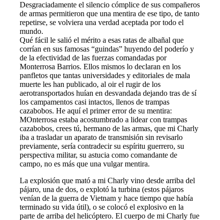
Desgraciadamente el silencio cómplice de sus compañeros
de armas permitieron que una mentira de ese tipo, de tanto
repetirse, se volviera una verdad aceptada por todo el
mundo.
Qué fácil le salió el mérito a esas ratas de albañal que
corrían en sus famosas “guindas” huyendo del poderío y
de la efectividad de las fuerzas comandadas por
Monterrosa Barrios. Ellos mismos lo declaran en los
panfletos que tantas universidades y editoriales de mala
muerte les han publicado, al oir el rugir de los
aerotransportados huían en desvandada dejando tras de sí
los campamentos casi intactos, llenos de trampas
cazabobos. He aquí el primer error de su mentira:
MOnterrosa estaba acostumbrado a lidear con trampas
cazabobos, crees tú, hermano de las armas, que mi Charly
iba a trasladar un aparato de transmisión sin revisarlo
previamente, sería contradecir su espíritu guerrero, su
perspectiva militar, su astucia como comandante de
campo, no es más que una vulgar mentira.
La explosión que mató a mi Charly vino desde arriba del
pájaro, una de dos, o explotó la turbina (estos pájaros
venían de la guerra de Vietnam y hace tiempo que había
terminado su vida útil), o se colocó el explosivo en la
parte de arriba del helicóptero. El cuerpo de mi Charly fue