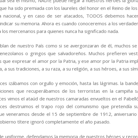
ual sea el mismo, NADIE puede negar a nuestros héroes la glori
ue ha sido premiada con los laureles del honor en el Reino de los
a nacional, y en caso de ser atacados, TODOS debemos hacer
indicar su memoria. Ahora es cuando conoceremos a los verdader
 a los mercenarios para quienes nunca ha significado nada.
lan de nuestro País como si se avergonzaran de él, muchos s
enezolanos o gringos que salvadoreños. Muchos prefieren vest
 que expresar el amor por la Patria, y ese amor por la Patria imp
ia, a sus tradiciones, a su raza, a su religión, a sus héroes, a sus sí
ces izábamos con orgullo y emoción, hasta las lágrimas. la bande
iciones que recuperábamos de los terroristas en la campiña s
ces vimos el ataúd de nuestros camaradas envueltos en el Pabelló
ces destruimos el trapo rojo del comunismo que pretendía sus
ue veneramos desde el 15 de septiembre de 1912, aniversario 
obierno títere ignoró completamente el año pasado.
e uniforme, defendamos la memoria de nuestros héroes y reco