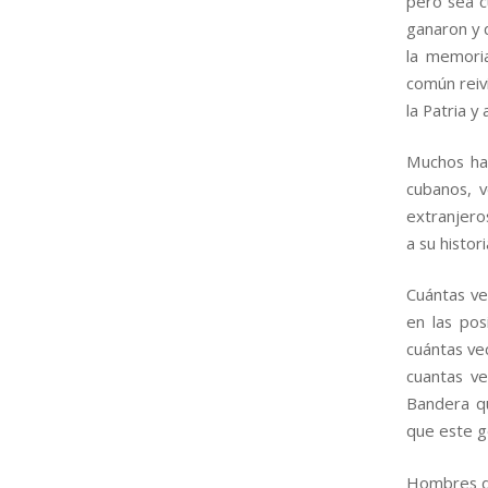
pero sea c
ganaron y q
la memori
común reiv
la Patria y
Muchos hab
cubanos, v
extranjeros
a su histor
Cuántas ve
en las pos
cuántas ve
cuantas ve
Bandera q
que este g
Hombres d