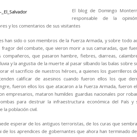
El blog de Domingo Monter
responsable de la opini
res y los comentarios de sus visitantes
es han sido o son miembros de la Fuerza Armada, y sobre todo a
el fragor del combate, que vieron morir a sus camaradas, que fue
s compañeros, que pasaron hambre, fiebres, diarreas, calambr
, lluvia y la angustia de la muerte al pasar silbando las balas sobre 
rar el sacrificio de nuestros héroes, a quienes los guerrilleros d
tenden calificar de asesinos cuando fueron ellos los que der
ngre, fueron ellos los que atacaron a la Fuerza Armada, fueron el
on empresarios, mataron humildes guardias nacionales por robarle
ombas para destruir la infraestructura económica del País y
 la población civil.
ede esperar de los antiguos terroristas, de los curas que sembra
ni de los aprendices de gobernantes que ahora han terminado de 