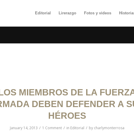
Editorial
Lirerazgo
Fotos y videos
Histori
POSTS
LOS MIEMBROS DE LA FUERZ
RMADA DEBEN DEFENDER A S
HÉROES
/
/
/
January 14, 2013
1 Comment
in
Editorial
by
charlymonterrosa