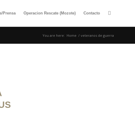
as/Prensa
Operacion Rescate (Mozote)
Contacto
You are here:
Home
/
veteranos de guerra
A
US