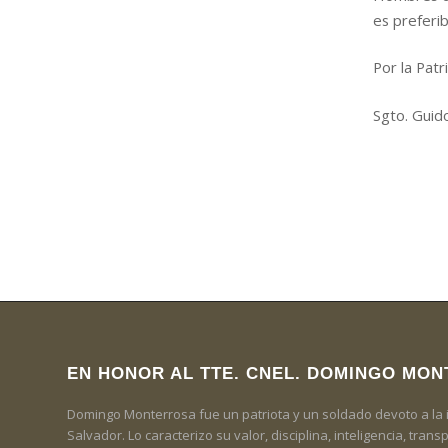
es preferib
Por la Patr
Sgto. Guid
EN HONOR AL TTE. CNEL. DOMINGO MO
Domingo Monterrosa fue un patriota y un soldado devoto a la ins
Salvador. Lo caracterizo su valor, disciplina, inteligencia, tran