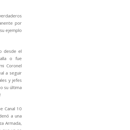
verdaderos
anente por
 su ejemplo
o desde el
alla o fue
 mi Coronel
al a seguir
les y jefes
o su última
!
de Canal 10
rdenó a una
rza Armada,