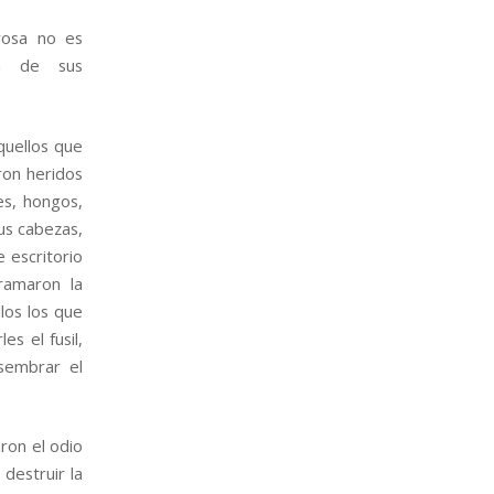
rosa no es
ón de sus
quellos que
ron heridos
es, hongos,
sus cabezas,
e escritorio
ramaron la
los los que
s el fusil,
 sembrar el
ron el odio
destruir la