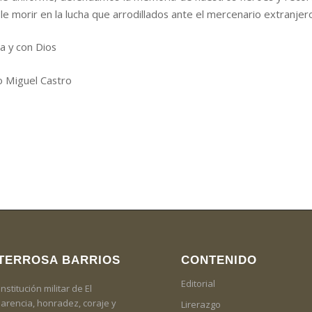
le morir en la lucha que arrodillados ante el mercenario extranjero!!
ia y con Dios
o Miguel Castro
NTERROSA BARRIOS
CONTENIDO
Editorial
titución militar de El
sparencia, honradez, coraje y
Lirerazgo