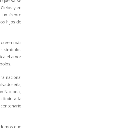
a que ya se
 Cielos y en
 un frente
os hijos de
e creen más
ir símbolos
lica el amor
mbolos.
ra nacional
alvadoreña;
n Nacional;
tituir a la
centenario
rdemos que