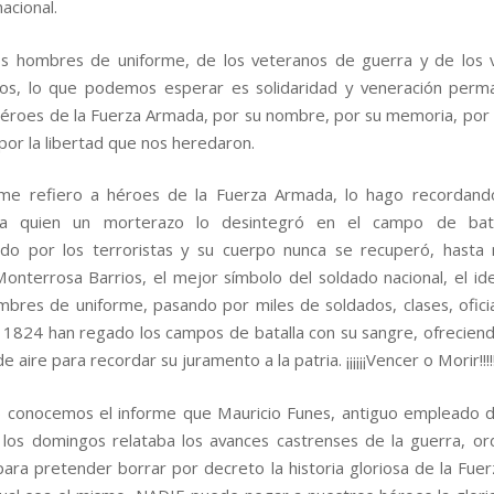
acional.
os hombres de uniforme, de los veteranos de guerra y de los 
ños, lo que podemos esperar es solidaridad y veneración perm
héroes de la Fuerza Armada, por su nombre, por su memoria, por
 por la libertad que nos heredaron.
me refiero a héroes de la Fuerza Armada, lo hago recordand
 a quien un morterazo lo desintegró en el campo de bat
do por los terroristas y su cuerpo nunca se recuperó, hasta
nterrosa Barrios, el mejor símbolo del soldado nacional, el ide
mbres de uniforme, pasando por miles de soldados, clases, oficia
1824 han regado los campos de batalla con su sangre, ofreciend
 aire para recordar su juramento a la patria. ¡¡¡¡¡¡Vencer o Morir!!!!
 conocemos el informe que Mauricio Funes, antiguo empleado 
los domingos relataba los avances castrenses de la guerra, o
para pretender borrar por decreto la historia gloriosa de la Fue