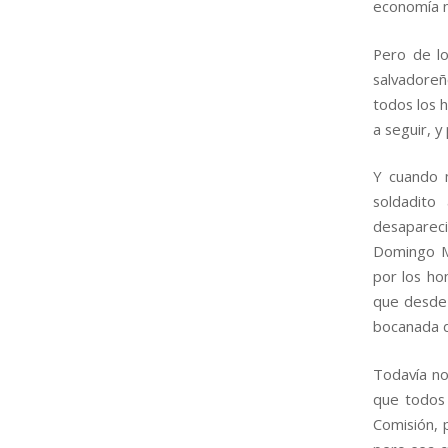
economía n
Pero de l
salvadore
todos los 
a seguir, y
Y cuando 
soldadito
desapareci
Domingo Mo
por los ho
que desde 
bocanada de
Todavía no
que todos 
Comisión, 