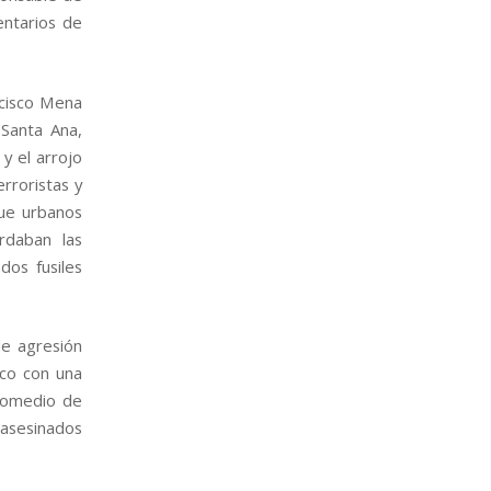
entarios de
ncisco Mena
 Santa Ana,
 y el arrojo
rroristas y
que urbanos
rdaban las
dos fusiles
de agresión
ico con una
promedio de
 asesinados