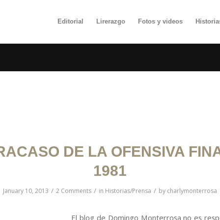
Editorial
Lirerazgo
Fotos y videos
Histori
POSTS
RACASO DE LA OFENSIVA FIN
1981
/
/
/
January 10, 2013
2 Comments
in
Historias/Prensa
by
charlymonterrosa
El blog de Domingo Monterrosa no es resp