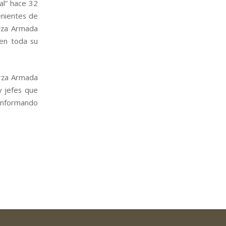
al” hace 32
enientes de
erza Armada
 en toda su
erza Armada
y jefes que
conformando