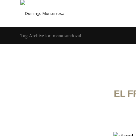
Tag Archive for: mena sandoval
EL F