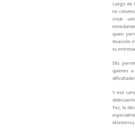
Luego de l
no convenc
crear un
inmediatam
quien per
Reacción In
su entrena
Ello perm
quienes a
dificultade
Y ese cari
delincuent
Paz, la de
especialme
Monterros