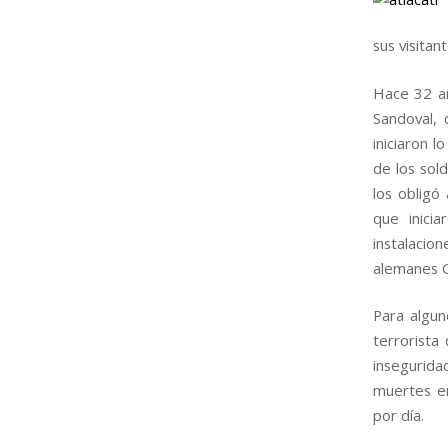
sus visitan
Hace 32 añ
Sandoval, 
iniciaron l
de los sol
los obligó
que inici
instalacio
alemanes 
Para algun
terrorista
insegurida
muertes er
por día.