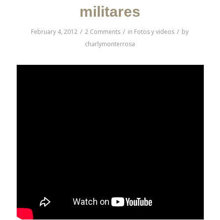
militares
/
/
/
February 4, 2012
2 Comments
in
Fotos y videos
by
charlymonterrosa