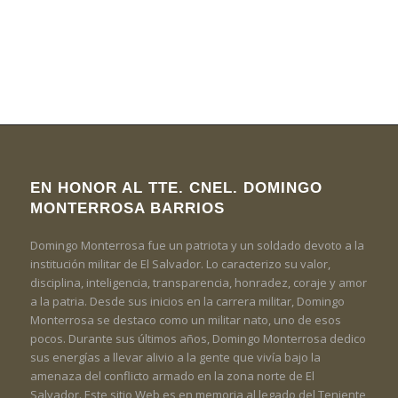
EN HONOR AL TTE. CNEL. DOMINGO
MONTERROSA BARRIOS
Domingo Monterrosa fue un patriota y un soldado devoto a la
institución militar de El Salvador. Lo caracterizo su valor,
disciplina, inteligencia, transparencia, honradez, coraje y amor
a la patria. Desde sus inicios en la carrera militar, Domingo
Monterrosa se destaco como un militar nato, uno de esos
pocos. Durante sus últimos años, Domingo Monterrosa dedico
sus energías a llevar alivio a la gente que vivía bajo la
amenaza del conflicto armado en la zona norte de El
Salvador. Este sitio Web es en memoria al legado del Teniente