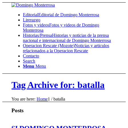
Editorial
Editorial de Domingo Monterrosa
Lirerazgo
Fotos y videos
Fotos y videos de Domingo
Monterrosa
Historias/Prensa
Historias y noticias de la prensa
nacional e internacional de Domingo Monterrosa
Operacion Rescate (Mozote)
Noticias y articulos
relacionados a la Operacion Rescate
Contacto
Search
Menu
Menu
Tag Archive for: batalla
You are here:
Home
1
/
batalla
Posts