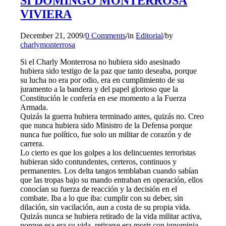
SI DOMINGO MONTERROSA
VIVIERA
December 21, 2009
/
0 Comments
/
in
Editorial
/
by
charlymonterrosa
Si el Charly Monterrosa no hubiera sido asesinado
hubiera sido testigo de la paz que tanto deseaba, porque
su lucha no era por odio, era en cumplimiento de su
juramento a la bandera y del papel glorioso que la
Constitución le confería en ese momento a la Fuerza
Armada.
Quizás la guerra hubiera terminado antes, quizás no. Creo
que nunca hubiera sido Ministro de la Defensa porque
nunca fue político, fue solo un militar de corazón y de
carrera.
Lo cierto es que los golpes a los delincuentes terroristas
hubieran sido contundentes, certeros, continuos y
permanentes. Los delta tangos temblaban cuando sabían
que las tropas bajo su mando entraban en operación, ellos
conocían su fuerza de reacción y la decisión en el
combate. Iba a lo que iba: cumplir con su deber, sin
dilación, sin vacilación, aun a costa de su propia vida.
Quizás nunca se hubiera retirado de la vida militar activa,
porque esa era su vida, retirarse era morir con ignominia.